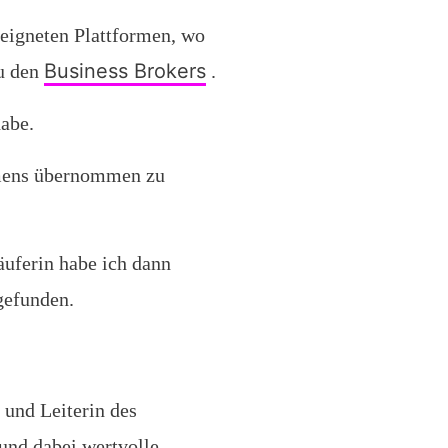
eigneten Plattformen, wo
Business Brokers
zu den
.
habe.
hmens übernommen zu
äuferin habe ich dann
gefunden.
 und Leiterin des
und dabei wertvolle