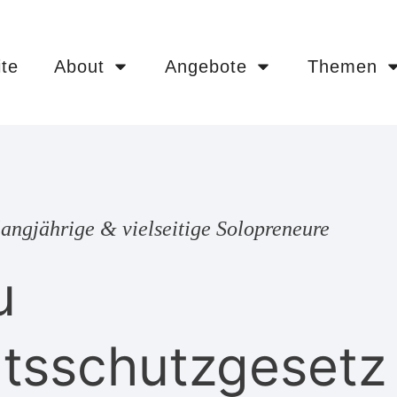
ite
About
Angebote
Themen
angjährige & vielseitige Solopreneure
u
htsschutzgesetz