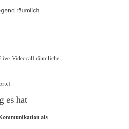
egend räumlich
.
 Live-Videocall räumliche
rtet.
 es hat
e-Kommunikation als