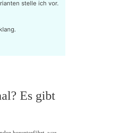
anten stelle ich vor.
klang.
al? Es gibt
ünden herunterfährt, war