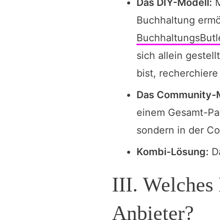
Das DIY-Modell:
M
Buchhaltung ermö
BuchhaltungsButl
sich allein gestel
bist, recherchiere 
Das Community-M
einem Gesamt-Pake
sondern in der C
Kombi-Lösung:
Da
III. Welches
Anbieter?